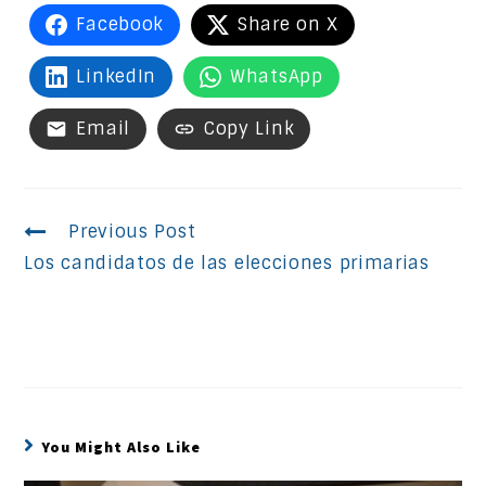
Facebook
Share on X
LinkedIn
WhatsApp
Email
Copy Link
Continue
Previous Post
Los candidatos de las elecciones primarias
Reading
You Might Also Like